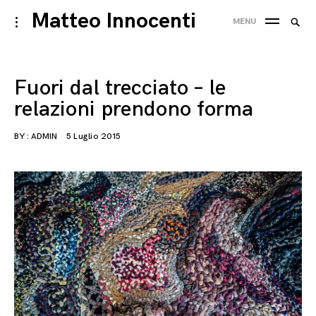
Skip
Matteo Innocenti
Searc
toggle
MENU
to
open/close
SEA
for:
sidebar
content
Fuori dal trecciato – le
relazioni prendono forma
BY :
ADMIN
5 Luglio 2015