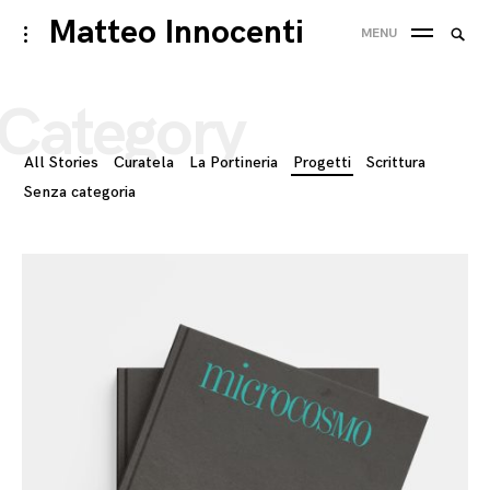
Skip
Matteo Innocenti
Searc
toggle
MENU
to
open/close
SEA
for:
sidebar
content
Category
All Stories
Curatela
La Portineria
Progetti
Scrittura
Senza categoria