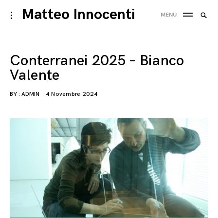
Skip
Matteo Innocenti
Searc
toggle
MENU
to
open/close
SEA
for:
sidebar
content
Conterranei 2025 – Bianco
Valente
BY :
ADMIN
4 Novembre 2024