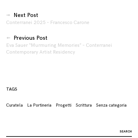
Navigazione
Next Post
Conterranei 2025 – Francesco Carone
articoli
Previous Post
Eva Sauer “Murmuring Memories” – Conterranei
Contemporary Artist Residency
TAGS
Curatela
La Portineria
Progetti
Scrittura
Senza categoria
Search
for: