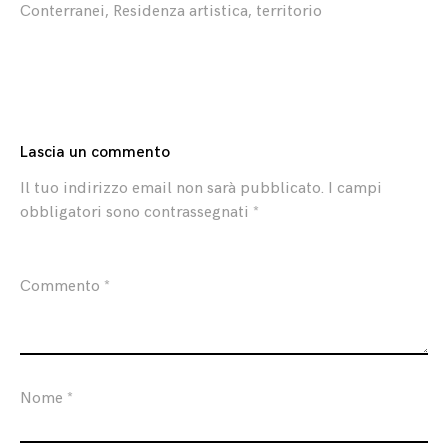
Conterranei
,
Residenza artistica
,
territorio
Lascia un commento
Il tuo indirizzo email non sarà pubblicato.
I campi
obbligatori sono contrassegnati
*
Commento
*
Nome
*