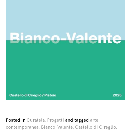
Posted in
Curatela
,
Progetti
and
tagged
arte
contemporanea
,
Bianco-Valente
,
Castello di Cireglio
,