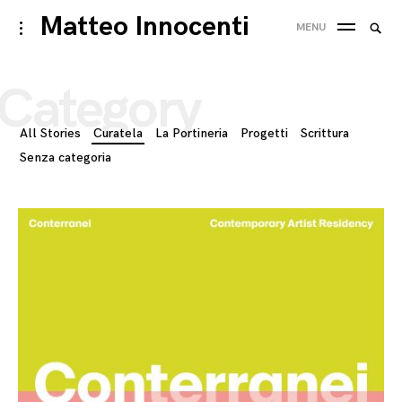
Skip
Matteo Innocenti
Searc
toggle
MENU
to
open/close
SEA
for:
sidebar
content
Category
All Stories
Curatela
La Portineria
Progetti
Scrittura
Senza categoria