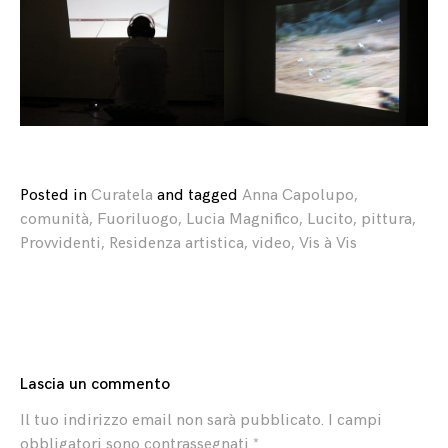
Posted in
Curatela
and
tagged
Anna Capolupo
,
comunità
,
Fuoriluogo
,
Lucia Magnifico
,
Lucito
,
pittura
,
Provvidenti
,
Residenza artistica
,
video
,
Vis à Vis
Lascia un commento
Il tuo indirizzo email non sarà pubblicato.
I campi
obbligatori sono contrassegnati
*