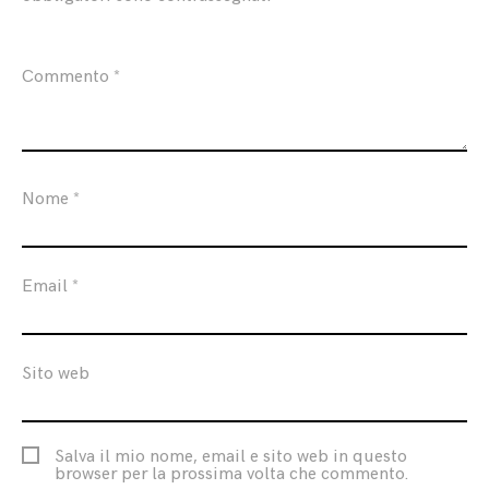
Commento
*
Nome
*
Email
*
Sito web
Salva il mio nome, email e sito web in questo
browser per la prossima volta che commento.