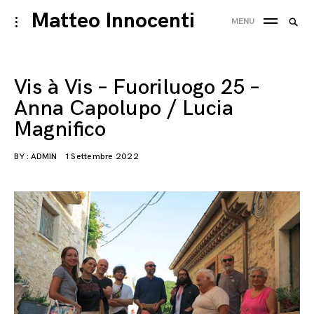
Skip
Matteo Innocenti
Searc
toggle
MENU
to
open/close
SEA
for:
sidebar
content
Vis à Vis – Fuoriluogo 25 –
Anna Capolupo / Lucia
Magnifico
BY :
ADMIN
1 Settembre 2022