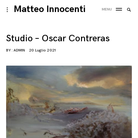
Skip
Matteo Innocenti
Searc
toggle
MENU
to
open/close
SEA
for:
sidebar
content
Studio – Oscar Contreras
BY :
ADMIN
20 Luglio 2021