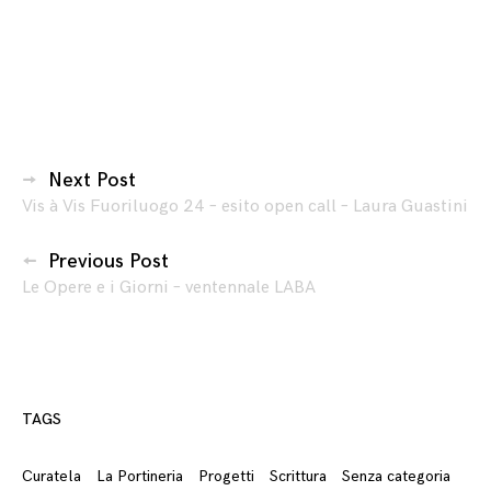
Navigazione
Next Post
Vis à Vis Fuoriluogo 24 – esito open call – Laura Guastini
articoli
Previous Post
Le Opere e i Giorni – ventennale LABA
TAGS
Curatela
La Portineria
Progetti
Scrittura
Senza categoria