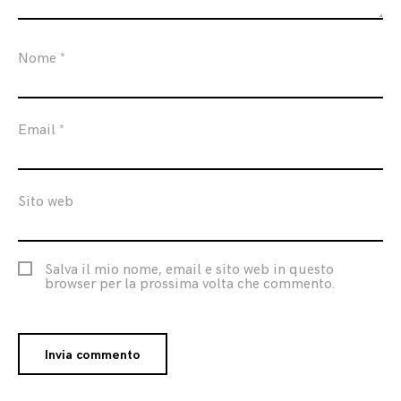
Nome
*
Email
*
Sito web
Salva il mio nome, email e sito web in questo
browser per la prossima volta che commento.