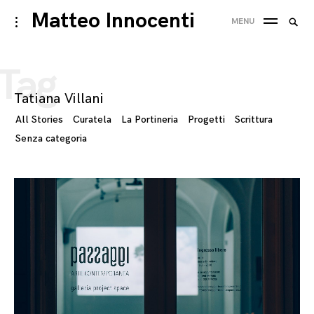
Skip
Matteo Innocenti
Searc
toggle
MENU
to
open/close
SEA
for:
sidebar
content
Tag
Tatiana Villani
All Stories
Curatela
La Portineria
Progetti
Scrittura
Senza categoria