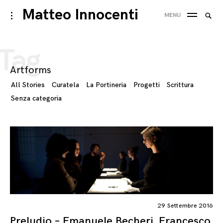
Skip
Matteo Innocenti
Searc
toggle
MENU
to
open/close
SEA
for:
sidebar
content
Tag
Artforms
All Stories
Curatela
La Portineria
Progetti
Scrittura
Senza categoria
29 Settembre 2016
Preludio – Emanuele Becheri, Francesco