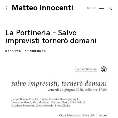
Skip
Matteo Innocenti
Searc
toggle
MENU
to
open/close
SEA
for:
sidebar
content
La Portineria – Salvo
imprevisti tornerò domani
BY :
ADMIN
5 Febbraio 2021