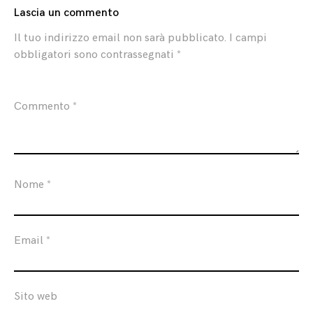
Lascia un commento
Il tuo indirizzo email non sarà pubblicato.
I campi
obbligatori sono contrassegnati
*
Commento
*
Nome
*
Email
*
Sito web