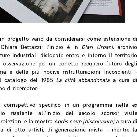
un progetto vario da considerarsi come estensione d
a Chiara Bettazzi; l’inizio è in
Diari Urbani,
archivi
ure industriali dislocate entro e intorno il territori
le osservazione per un corretto recupero futuro degl
uria e delle più nocive ristrutturazioni incoscienti 
 al catalogo del 1985
La città abbandonata
a cura d
o di ricercatori.
 corrispettivo specifico in un programma nella e
cio risalente all’inizio del secolo scorso; visit
 proiezioni e la mostra
Après coup (dischiusure)
a cura d
iva di otto artisti, di generazione mista – mentre l