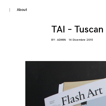
Skip
About
toggle
open/close
to
sidebar
content
TAI – Tuscan
BY :
ADMIN
14 Dicembre 2015