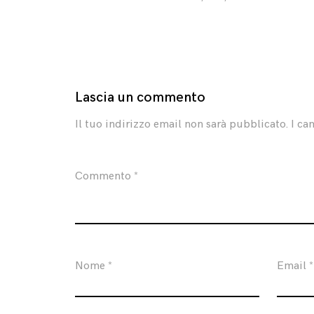
Lascia un commento
Il tuo indirizzo email non sarà pubblicato.
I ca
Commento
*
Nome
*
Email
*