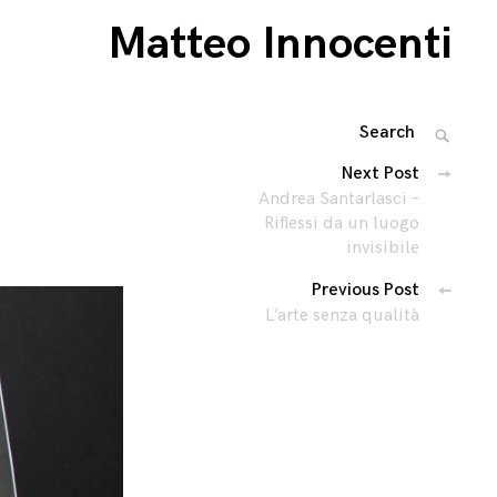
Matteo Innocenti
Search
SEARC
for:
Navigazione
Next Post
Andrea Santarlasci –
articoli
Riflessi da un luogo
invisibile
Previous Post
L’arte senza qualità