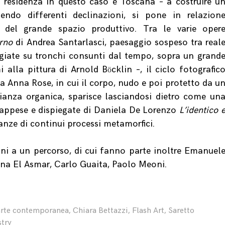
o residenza in questo caso è Toscana – a costruire u
endo differenti declinazioni, si pone in relazion
à del grande spazio produttivo. Tra le varie oper
erno
di Andrea Santarlasci, paesaggio sospeso tra real
ggiate su tronchi consunti dal tempo, sopra un grand
i alla pittura di Arnold B
cklin –, il ciclo fotografic
ö
a Anna Rose, in cui il corpo, nudo e poi protetto da u
bianza organica, sparisce lasciandosi dietro come un
 appese e dispiegate di Daniela De Lorenzo
L’identico 
anze di continui processi metamorfici.
ni a un percorso, di cui fanno parte inoltre Emanuel
lena El Asmar, Carlo Guaita, Paolo Meoni.
arte contemporanea
,
Chiara Bettazzi
,
Flash Art
,
Saretto
stry