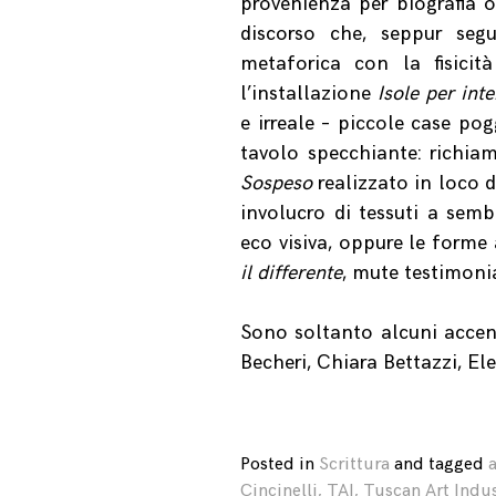
provenienza per biografia 
discorso che, seppur segu
metaforica con la fisicit
l’installazione
Isole per int
e irreale – piccole case po
tavolo specchiante: richiam
Sospeso
realizzato in loco d
involucro di tessuti a sem
eco visiva, oppure le forme
il differente
, mute testimoni
Sono soltanto alcuni accen
Becheri, Chiara Bettazzi, E
Posted in
Scrittura
and
tagged
Cincinelli
,
TAI
,
Tuscan Art Indu