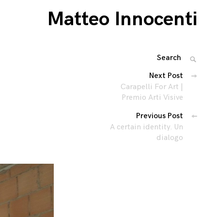
Matteo Innocenti
Search
SEARC
for:
Navigazione
Next Post
Carapelli For Art |
articoli
Premio Arti Visive
Previous Post
A certain identity. Un
dialogo