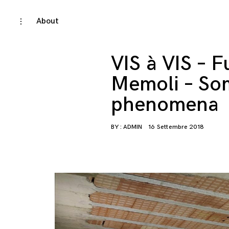
Skip
About
toggle
open/close
to
sidebar
content
VIS à VIS – F
Memoli – So
phenomena
BY :
ADMIN
16 Settembre 2018