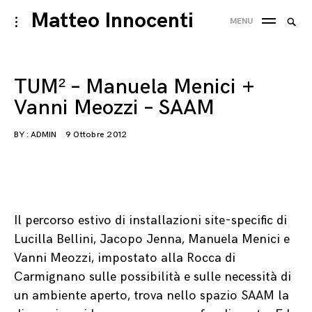
Skip
Matteo Innocenti
Searc
toggle
MENU
to
open/close
SEA
for:
sidebar
content
TUM² – Manuela Menici +
Vanni Meozzi – SAAM
BY :
ADMIN
9 Ottobre 2012
Il percorso estivo di installazioni site-specific di
Lucilla Bellini, Jacopo Jenna, Manuela Menici e
Vanni Meozzi, impostato alla Rocca di
Carmignano sulle possibilità e sulle necessità di
un ambiente aperto, trova nello spazio SAAM la