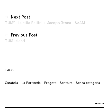
Navigazione
Next Post
TUM² – Lucilla Bellini + Jacopo Jenna – SAAM
articoli
Previous Post
TUM Island
TAGS
Curatela
La Portineria
Progetti
Scrittura
Senza categoria
Search
for: