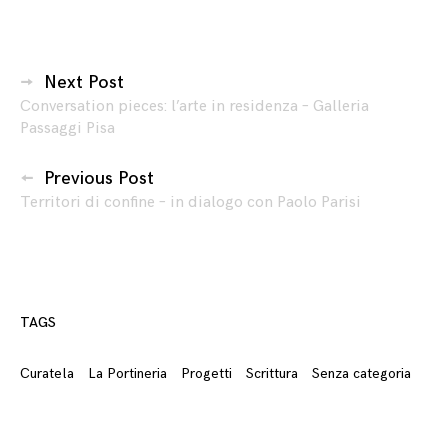
Navigazione
Next Post
Conversation pieces: l’arte in residenza – Galleria
articoli
Passaggi Pisa
Previous Post
Territori di confine – in dialogo con Paolo Parisi
TAGS
Curatela
La Portineria
Progetti
Scrittura
Senza categoria