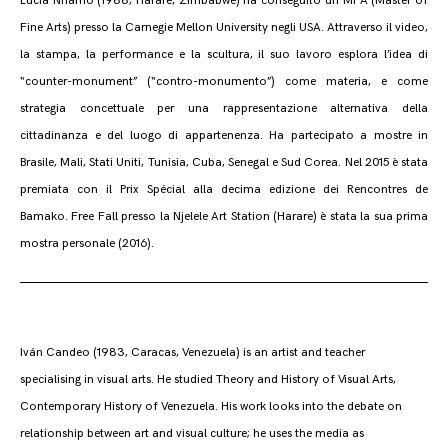
Lucia Nhamo (1988, Harare, Zimbabwe) ha conseguito un MFA (Master of
Fine Arts) presso la Carnegie Mellon University negli USA. Attraverso il video,
la stampa, la performance e la scultura, il suo lavoro esplora l’idea di
“counter-monument” (“contro-monumento”) come materia, e come
strategia concettuale per una rappresentazione alternativa della
cittadinanza e del luogo di appartenenza. Ha partecipato a mostre in
Brasile, Mali, Stati Uniti, Tunisia, Cuba, Senegal e Sud Corea. Nel 2015 è stata
premiata con il Prix Spécial alla decima edizione dei Rencontres de
Bamako. Free Fall presso la Njelele Art Station (Harare) è stata la sua prima
mostra personale (2016).
Iván Candeo (1983, Caracas, Venezuela) is an artist and teacher
specialising in visual arts. He studied Theory and History of Visual Arts,
Contemporary History of Venezuela. His work looks into the debate on
relationship between art and visual culture; he uses the media as