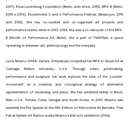
2017), Rosa Luxemburg Foundation (Berlin, solo show, 2015), MPA-B (Berlin,
2015 e 2014), Excentricités 3 and 6 Performance Festival, (Besançon, 2015
and 2012). She has co-curated and co-organised art projects and
performative events, while in 2013-2014, she was a co-labourer of the MPA-
B (Month of Performance Art, Berlin). She is part of TWIXTlab, a space
operating in-between, art, anthropology and the everyday.
Lucia Nhamo (1988, Harare, Zimbabwe) completed her MFA in Visual Art at
Carnegie Mellon University, U.S.A. Through video, printmaking,
performance and sculpture, her work explores the idea of the ‘counter-
monument’ as a material, and conceptual strategy of alternative
representation of citizenship and place. She has exhibited widely in Brazil,
Mali, U.S.A, Tunisia, Cuba, Senegal and South Korea. In 2015, Nhamo was
awarded the Prix Spécial at the 10th Edition of Rencontres de Bamako. Free
Fall at Njelele Art Station marks Nhamo’s first solo exhibition (2016).