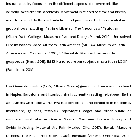
instruments, by focusing on the different aspects of movement, like
velocity, acceleration, accidents. Movement is related to time and history,
in order to identify the contradiction and paradoxes. He has exhibited in
group shows including: ¡Patria o Libertad! The Rhetorics of Patriotism
(Miami Dade College – Museum of Art and Design, Miami, 2010); Unresolved
Circumstances: Video Art from Latin America (MOLAA-Museum of Latin
American Art, California, 2010); 8ª Bienal do Mercosul: ensaios de
geopoética (Brasil, 2011); Ibi Et Nunc: sobre paradojas democráticas LOOP
(Barcelona, 2016).
Eva Giannakopoulou (1977, Athens, Greece) grew up in Ithaca and has lived
in Naples, Barcelona and Istanbul, she is currently residing in-between Berlin
and Athens where she works. Eva has performed and exhibited in museums,
institutions, galleries, festivals, impromptu stages and other public or
unconventional sites in Greece, Mexico, Germany, France, Turkey and
Serbia including: Material Art Fair (Mexico City, 2017), Benaki Museum
(Athens, The Equilibrists show, 2016), Biennale (Athens, Omonoia, 2015-