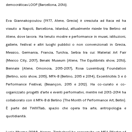
democráticas LOOP (Barcellona, 2016).
Eva Giannakopoulou (1977, Atene, Grecia) è cresciuta ad Itaca ed ha
vissuto a Napoli, Barcellona, Istanbul, attualmente risiede tra Berlino ed
Atene, dove lavora. Ha tenuto mostre e performance in musei, istituzioni,
gallerie, festival e altri luoghi pubblici o non convenzionali in Grecia,
Messico, Germania, Francia, Turchia, Serbia tra cui: Material Art Fair
(Mexico City, 2017), Benaki Museum (Atene, The Equilibrists show, 2016),
Biennale (Atene, Omonoia, 2015-2017), Rosa Luxemburg Foundation
(Berlino, solo show, 2015), MPA-B (Berlino, 2015 e 2014), Excentricités 3 e 6
Performance Festival, (Besançon, 2015 e 2012). Ha co-curato e co-
organizzato progetti d’arte e eventi performativi, mentre nel 2013-2014 ha
collaborato con il MPA-B di Berlino (The Month of Performance Art, Berlin).
È parte del TWIXTlab, spazio che opera tra arte, antropologia e
quotidianità.