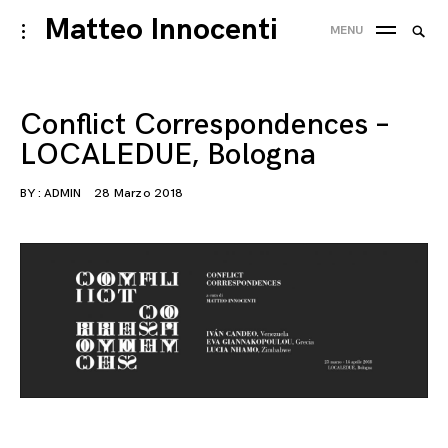
Skip
Matteo Innocenti
Searc
toggle
MENU
to
open/close
SEA
for:
sidebar
content
Conflict Correspondences –
LOCALEDUE, Bologna
BY :
ADMIN
28 Marzo 2018