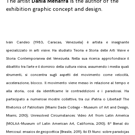
The artist
Dania Menafra
is the author of the
exhibition graphic concept and design.
Iván Candeo (1983, Caracas, Venezuela) è artista e insegnante
specializzato in arti visive. Ha studiato Teoria e Storia delle Arti Visive e
Storia Contemporanea del Venezuela. Nella sua ricerca approfondisce il
dibattito tra l’arte e il dominio della cultura visiva; assumendo i media quali
strumenti, si concentra sugli aspetti del movimento come velocità,
accelerazione, blocco. Il movimento viene messo in relazione al tempo e
alla storia, così da identificarne le contraddizioni e i paradossi. Ha
partecipato a numerose mostre collettive, tra cui ¡Patria o Libertad! The
Rhetorics of Patriotism (Miami Dade College – Museum of Art and Design,
Miami, 2010); Unresolved Circumstances: Video Art from Latin America
(MOLAA-Museum of Latin American Art, California, 2010); 8ª Bienal do
Mercosul: ensaios de geopoética (Brasile, 2011); Ibi Et Nunc: sobre paradojas