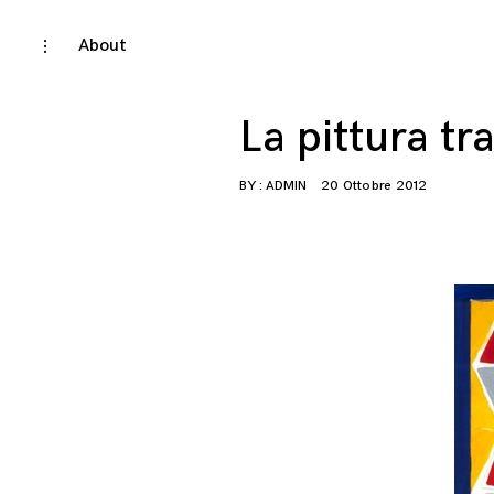
Skip
About
toggle
open/close
to
sidebar
content
La pittura t
BY :
ADMIN
20 Ottobre 2012