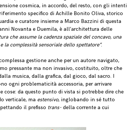
sione cosmica, in accordo, del resto, con gli intenti
l riferimento specifico di Achille Bonito Oliva, storico
uardia e curatore insieme a Marco Bazzini di questa
nni Novanta e Duemila, è all’architettura delle
ittura che assume la cadenza spaziale del concavo, una
e la complessità sensoriale dello spettatore”
.
i complessa gestione anche per un autore navigato,
mo pressante ma non invasivo, costituito, oltre che
dalla musica, dalla grafica, dal gioco, dal sacro. I
no ogni problematicità accessoria, per arrivare
le cose: da questo punto di vista si potrebbe dire che
do verticale, ma
estensivo
, inglobando in sé tutto
spettando il prefisso
trans-
della corrente a cui