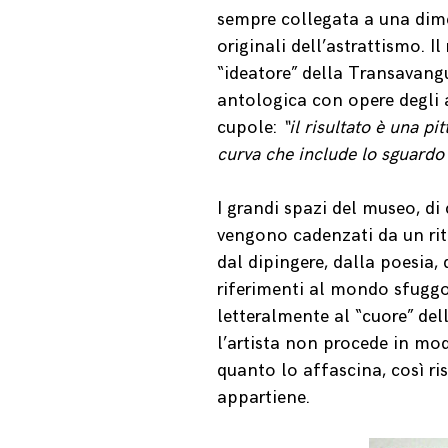
sempre collegata a una dimen
originali dell’astrattismo. I
“ideatore” della Transavang
antologica con opere degli a
cupole:
“il risultato è una p
curva che include lo sguardo 
I grandi spazi del museo, d
vengono cadenzati da un rit
dal dipingere, dalla poesia, 
riferimenti al mondo sfuggo
letteralmente al “cuore” del
l’artista non procede in mo
quanto lo affascina, così ri
appartiene.