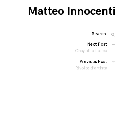
Matteo Innocenti
Search
SEARC
for:
Navigazione
Next Post
Chagall a Lucca
articoli
Previous Post
Rivolte d’artista