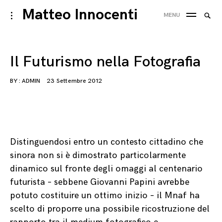
Skip
Matteo Innocenti
Searc
toggle
MENU
to
open/close
SEA
for:
sidebar
content
Il Futurismo nella Fotografia
BY :
ADMIN
23 Settembre 2012
Distinguendosi entro un contesto cittadino che
sinora non si è dimostrato particolarmente
dinamico sul fronte degli omaggi al centenario
futurista – sebbene Giovanni Papini avrebbe
potuto costituire un ottimo inizio – il Mnaf ha
scelto di proporre una possibile ricostruzione del