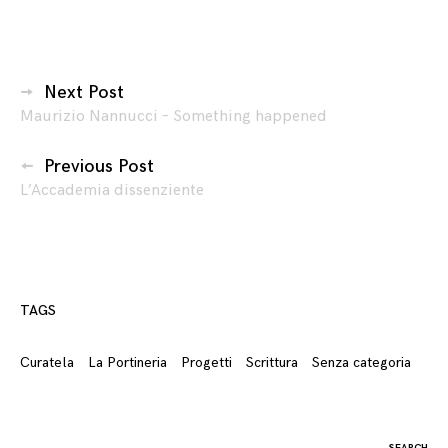
Navigazione
Next Post
Maurizio Nannucci – Something happened
articoli
Previous Post
L’Accademia dissenziente
TAGS
Curatela
La Portineria
Progetti
Scrittura
Senza categoria
Search