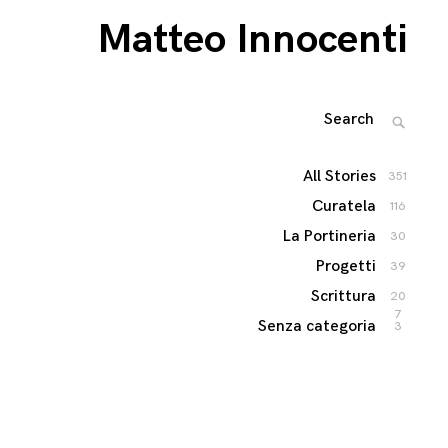
Matteo Innocenti
Search
SEARC
for:
All Stories
351
Curatela
116
La Portineria
30
Progetti
39
Scrittura
20
7
Senza categoria
3