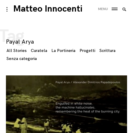
Skip
Matteo Innocenti
Searc
toggle
MENU
to
open/close
SEA
for:
sidebar
content
Tag
Payal Arya
All Stories
Curatela
La Portineria
Progetti
Scrittura
Senza categoria