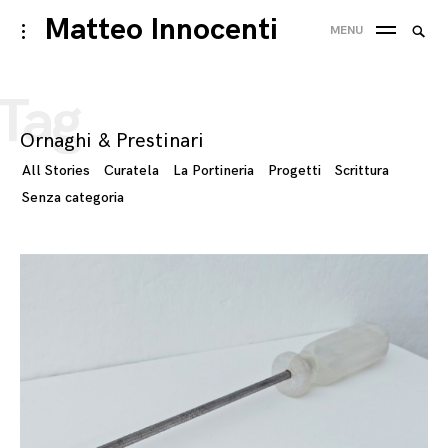
Skip
Matteo Innocenti
Searc
toggle
MENU
to
open/close
SEA
for:
sidebar
content
Tag
Ornaghi & Prestinari
All Stories
Curatela
La Portineria
Progetti
Scrittura
Senza categoria