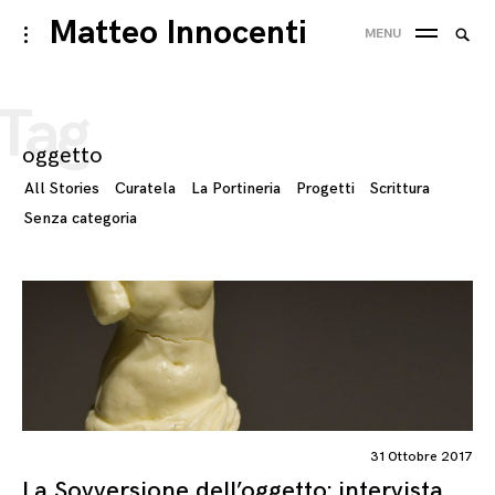
Skip
Matteo Innocenti
Searc
toggle
MENU
to
open/close
SEA
for:
sidebar
content
Tag
oggetto
All Stories
Curatela
La Portineria
Progetti
Scrittura
Senza categoria
31 Ottobre 2017
La Sovversione dell’oggetto: intervista