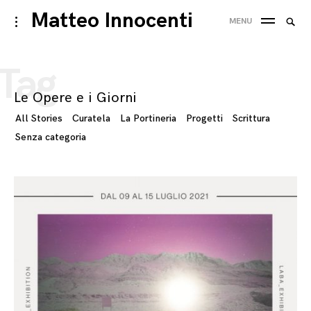
Skip
Matteo Innocenti
Searc
toggle
MENU
to
open/close
SEA
for:
sidebar
content
Tag
Le Opere e i Giorni
All Stories
Curatela
La Portineria
Progetti
Scrittura
Senza categoria