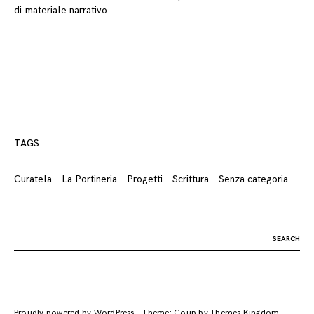
di materiale narrativo
TAGS
Curatela
La Portineria
Progetti
Scrittura
Senza categoria
Search
for:
Proudly powered by WordPress
-
Theme: Coup by
Themes Kingdom
.