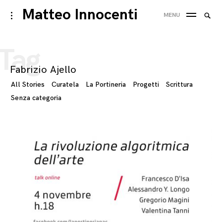
Skip
Matteo Innocenti
Searc
toggle
MENU
to
open/close
SEA
for:
sidebar
content
Tag
Fabrizio Ajello
All Stories
Curatela
La Portineria
Progetti
Scrittura
Senza categoria