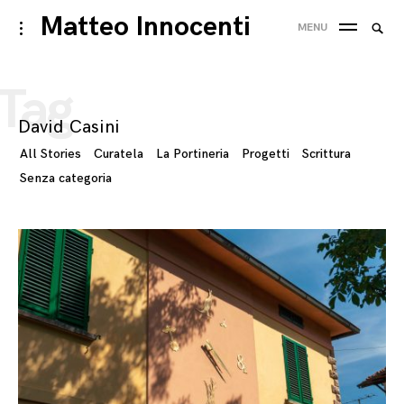
Skip
Matteo Innocenti
Searc
toggle
MENU
to
open/close
SEA
for:
sidebar
content
Tag
David Casini
All Stories
Curatela
La Portineria
Progetti
Scrittura
Senza categoria