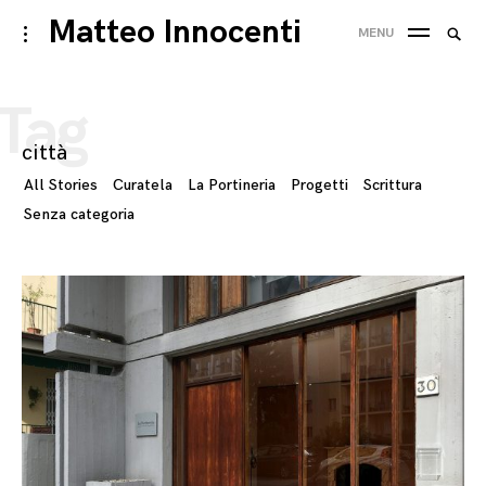
Skip
Matteo Innocenti
Searc
toggle
MENU
to
open/close
SEA
for:
sidebar
content
Tag
città
All Stories
Curatela
La Portineria
Progetti
Scrittura
Senza categoria